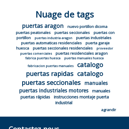
Nuage de tags
puertas aragon
nuevo portillon dicoma
puertas peatonales
puertas seccionales
puertas con
portillon
puertas industriales
puertas industria aragon
puertas automaticas residenciales
puerta garaje
huesca
puertas seccionales residenciales
proveedor
puertas residenciales aragon
puertas comerciales
fabrica puertas huesca
puertas manuales huesca
catalogo
fabricacion puertas manuales
puertas rapidas
catalogo
puertas seccionales
manuales
puertas industriales motores
manuales
puertas rápidas
instrucciones montaje puerta
industrial
agrandir
Contactez-nous