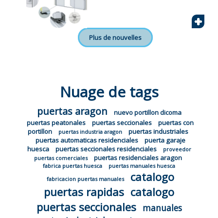
+
Plus de nouvelles
Nuage de tags
puertas aragon
nuevo portillon dicoma
puertas peatonales
puertas seccionales
puertas con
portillon
puertas industriales
puertas industria aragon
puertas automaticas residenciales
puerta garaje
huesca
puertas seccionales residenciales
proveedor
puertas residenciales aragon
puertas comerciales
fabrica puertas huesca
puertas manuales huesca
catalogo
fabricacion puertas manuales
puertas rapidas
catalogo
puertas seccionales
manuales