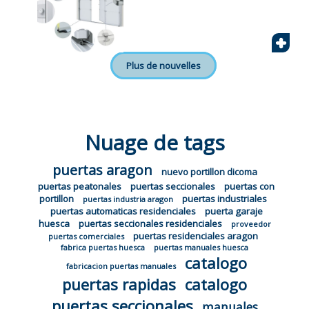
+
Plus de nouvelles
Nuage de tags
puertas aragon
nuevo portillon dicoma
puertas peatonales
puertas seccionales
puertas con
portillon
puertas industriales
puertas industria aragon
puertas automaticas residenciales
puerta garaje
huesca
puertas seccionales residenciales
proveedor
puertas residenciales aragon
puertas comerciales
fabrica puertas huesca
puertas manuales huesca
catalogo
fabricacion puertas manuales
puertas rapidas
catalogo
puertas seccionales
manuales