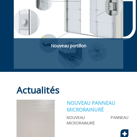
Nouveau portillon
Portillon piétonnière. Intégré dans la porte
sectionnelle ou latéral (hors de la porte).
Actualités
NOUVEAU PANNEAU
MICRORAINURÉ
NOUVEAU PANNEAU
MICRORAINURÉ
+