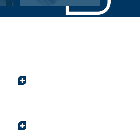
Portillón con perfiles muy
planos, con protección
antipinzamiento de dedos,
certificado cumpliendo
normativa.
+
+