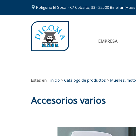
Polígono El Sosal · C/ Cobalto, 33 - 22500 Binéfar (Hue
EMPRESA
Estás en...
inicio
>
Catálogo de productos
>
Muelles, moto
Accesorios varios