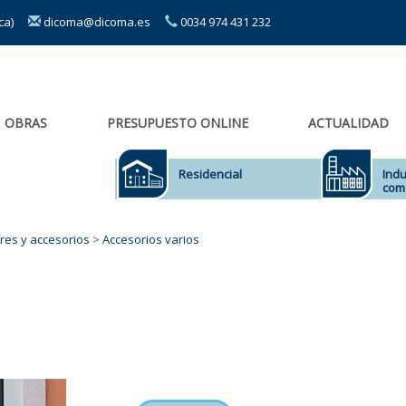
sca)
dicoma@dicoma.es
0034 974 431 232
OBRAS
PRESUPUESTO ONLINE
ACTUALIDAD
Residencial
Indu
come
res y accesorios
>
Accesorios varios