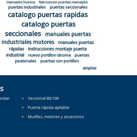
manuales huesca
fabricacion puertas manuales
puertas industriales
puertas seccionales
catalogo puertas rapidas
catalogo puertas
seccionales
manuales puertas
industriales motores
manuales puertas
rápidas
instrucciones montaje puerta
industrial
nuevo portillon dicoma
puertas
peatonales
puertas con portillon
ampliar
s
ándar
Seccional 80/100
Puerta rápida apilable
Muelles, motores y accesorios