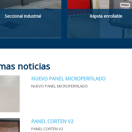
Seccional industrial
Rápida enrollable
onstruida con paneles
Las puertas rápidas
llenos de poliuretano
enrollables aceleran el
roporcionando aislamiento,
tráfico entre dos áreas,
an resistencia, aislamiento
reducen las pérdidas de
mas noticias
érmico y estanqueidad.
temperatura y aislan del
ruido.
NUEVO PANEL MICROPERFILADO
NUEVO PANEL MICROPERFILADO
PANEL CORTEN V2
PANEL CORTEN V2