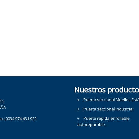
Nuestros producto
Puerta seccional Muelles Est
 33
AÑA
Puerta seccional industrial
Puerta rápida enrollable
ax: 0034 974 431 922
autoreparable