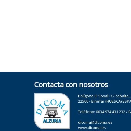
Contacta con nosotros
Polígono El Sosal · C/ cobalto,
22500 - Binéfar (HUESCA) ESP
Teléfono:
0034 974 431 232
/ F
dicoma@dicoma.es
www.dicoma.es