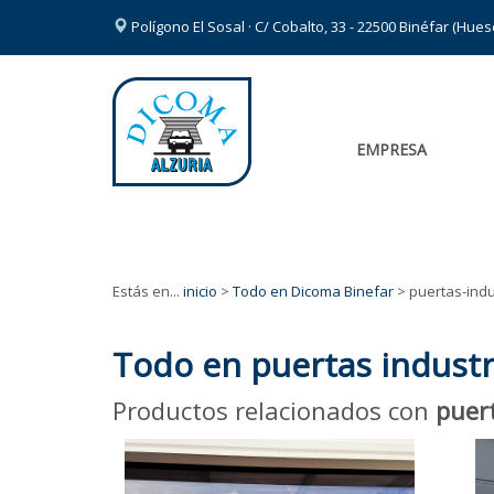
Polígono El Sosal · C/ Cobalto, 33 - 22500 Binéfar (Hue
EMPRESA
Estás en...
inicio
>
Todo en Dicoma Binefar
> puertas-indu
Todo en puertas industr
Productos relacionados con
puert