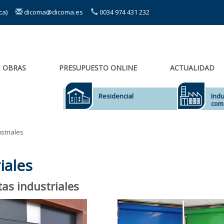
sca)
dicoma@dicoma.es
0034 974 431 232
OBRAS
PRESUPUESTO ONLINE
ACTUALIDAD
Residencial
Indu
come
striales
iales
as industriales