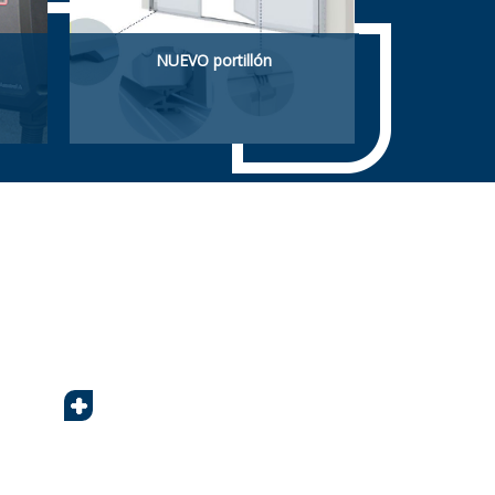
NUEVO portillón
Portillón con perfiles muy
planos, con protección
antipinzamiento de dedos,
certificado cumpliendo
normativa.
+