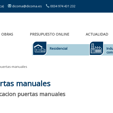
sca)
dicoma@dicoma.es
0034 974 431 232
OBRAS
PRESUPUESTO ONLINE
ACTUALIDAD
Residencial
Indu
come
-puertas-manuales
ertas manuales
icacion puertas manuales