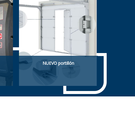
NUEVO portillón
Portillón con perfiles muy
planos, con protección
antipinzamiento de dedos,
certificado cumpliendo
normativa.