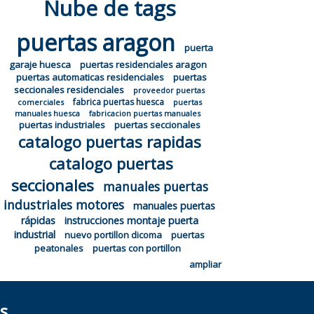
Nube de tags
puertas aragon
puerta
garaje huesca
puertas residenciales aragon
puertas automaticas residenciales
puertas
seccionales residenciales
proveedor puertas
fabrica puertas huesca
comerciales
puertas
manuales huesca
fabricacion puertas manuales
puertas industriales
puertas seccionales
catalogo puertas rapidas
catalogo puertas
seccionales
manuales puertas
industriales motores
manuales puertas
rápidas
instrucciones montaje puerta
industrial
nuevo portillon dicoma
puertas
peatonales
puertas con portillon
ampliar
s