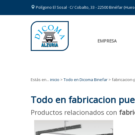
Polígono El Sosal · C/ Cobalto, 33 - 22500 Binéfar (Hue
EMPRESA
Estás en...
inicio
>
Todo en Dicoma Binefar
> fabricacion
Todo en fabricacion pu
Productos relacionados con
fabr